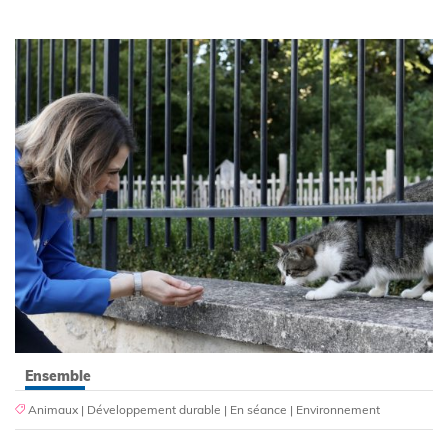
Ensemble
Animaux
|
Développement durable
|
En séance
|
Environnement