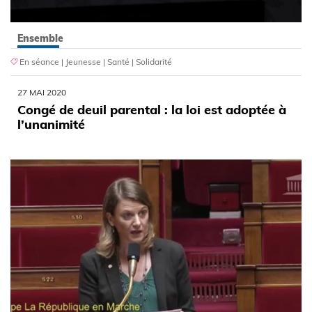
Ensemble
En séance
|
Jeunesse
|
Santé
|
Solidarité
27 MAI 2020
Congé de deuil parental : la loi est adoptée à
l’unanimité