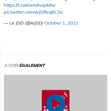
https://t.co/mxm8vqzMtw
pic.twitter.com/wJORcq6C3a
— Le JDD (@leJDD)
October 1, 2021
A VOIR
ÉGALEMENT